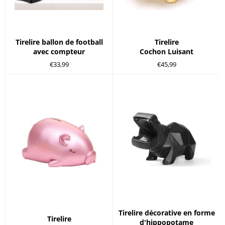
Tirelire ballon de football
Tirelire
avec compteur
Cochon Luisant
Prix
Prix
€33,99
€45,99
régulier
régulier
Tirelire décorative en forme
Tirelire
d'hippopotame