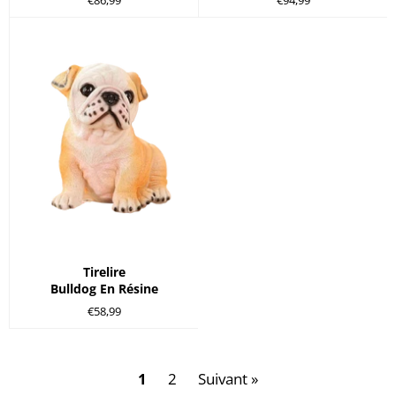
€86,99
€94,99
régulier
régulier
Tirelire
Bulldog En Résine
Prix
€58,99
régulier
1
2
Suivant »