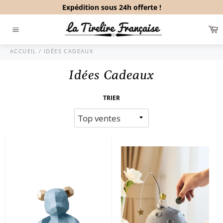
Passer
Expédition sous 24h offerte !
au
contenu
P
Navigation
ACCUEIL
/
IDÉES CADEAUX
Idées Cadeaux
TRIER