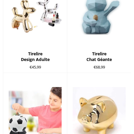
Tirelire
Tirelire
Design Adulte
Chat Géante
Prix
Prix
€45,99
€68,99
régulier
régulier