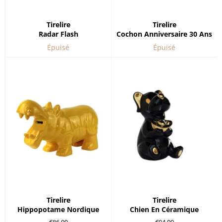
Tirelire
Tirelire
Radar Flash
Cochon Anniversaire 30 Ans
Épuisé
Épuisé
Tirelire
Tirelire
Hippopotame Nordique
Chien En Céramique
Prix
Prix