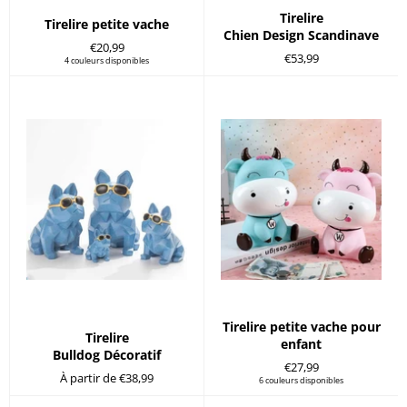
Tirelire
Tirelire petite vache
Chien Design Scandinave
Prix
€20,99
Prix
€53,99
régulier
4 couleurs disponibles
régulier
Tirelire petite vache pour
Tirelire
enfant
Bulldog Décoratif
Prix
€27,99
À partir de €38,99
régulier
6 couleurs disponibles