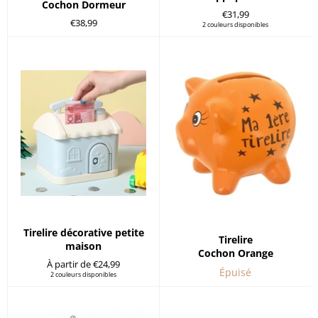
Cochon Dormeur
Prix
€31,99
Prix
€38,99
régulier
2 couleurs disponibles
régulier
Tirelire décorative petite
Tirelire
maison
Cochon Orange
À partir de €24,99
Épuisé
2 couleurs disponibles