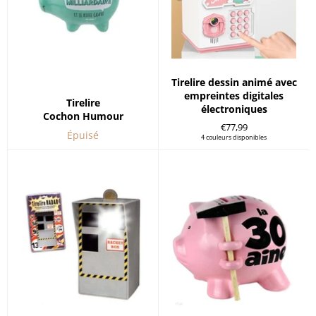
Tirelire dessin animé avec
empreintes digitales
Tirelire
électroniques
Cochon Humour
Prix
€77,99
Épuisé
régulier
4 couleurs disponibles