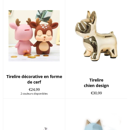
Tirelire décorative en forme
Tirelire
de cerf
chien design
Prix
€24,99
Prix
€30,99
régulier
2 couleurs disponibles
régulier