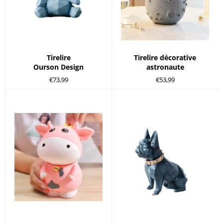
Tirelire
Tirelire décorative
Ourson Design
astronaute
Prix
Prix
€73,99
€53,99
régulier
régulier