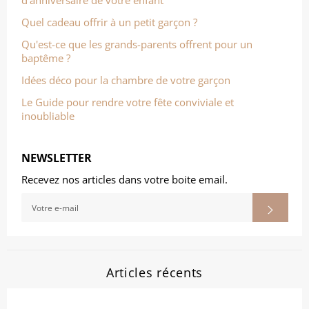
d'anniversaire de votre enfant
Quel cadeau offrir à un petit garçon ?
Qu'est-ce que les grands-parents offrent pour un
baptême ?
Idées déco pour la chambre de votre garçon
Le Guide pour rendre votre fête conviviale et
inoubliable
NEWSLETTER
Recevez nos articles dans votre boite email.
INSCRIVEZ-
S'ins
VOUS
POUR
RECEVOIR
LES
TOUTES
DERNIÈRES
NOUVELLES,
Articles récents
OFFRES
ET
STYLES