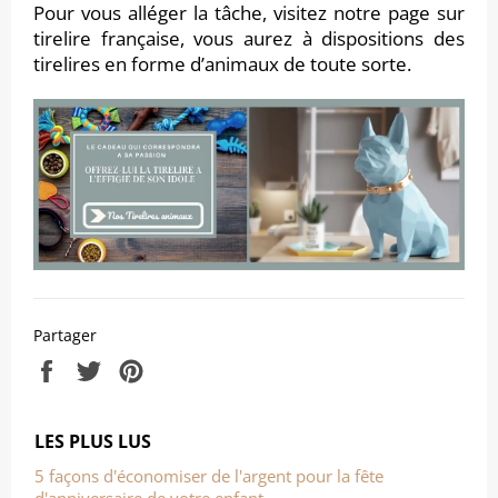
Pour vous alléger la tâche, visitez notre page sur
tirelire française, vous aurez à dispositions des
tirelires en forme d’animaux de toute sorte.
Partager
Partager
Tweeter
Épingler
sur
sur
sur
Facebook
Twitter
Pinterest
LES PLUS LUS
5 façons d'économiser de l'argent pour la fête